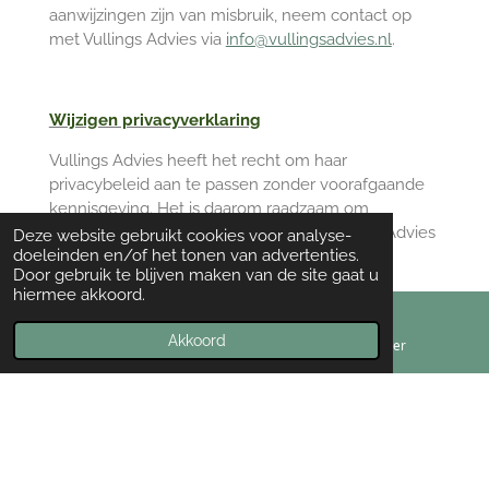
aanwijzingen zijn van misbruik, neem contact op
met Vullings Advies via
info@vullingsadvies.nl
.
Wijzigen privacyverklaring
Vullings Advies heeft het recht om haar
privacybeleid aan te passen zonder voorafgaande
kennisgeving. Het is daarom raadzaam om
regelmatig de privacyverklaring van Vullings Advies
Deze website gebruikt cookies voor analyse-
doeleinden en/of het tonen van advertenties.
te raadplegen.
Door gebruik te blijven maken van de site gaat u
hiermee akkoord.
Akkoord
E-mailadres
Telefoonnummer
©
2019
Vullings Advies
Powered by
JouwWeb